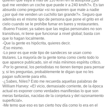
quieren que vaya a más de 110 km/h en la autopista ¿por
qué me venden un coche que puede ir a 240 km/h?». Es tan
absurdo como preguntar «si no quieren que mate a nadie
¿por qué me venden un cuchillo tan grande?». Seguro que
además es el mismo tipo de persona que pone el grito en el
cielo cuando se le prohíbe fumar en bares y restaurantes.
-Bueno Frasier, ya sabes que las reglas personales no son
transitivas, ni tiene que funcionar a nivel global; basta con
que lo hagan localmente.
-Que la gente es hipócrita, quieres decir.
-Eso mismo.
-Lo peor es que este tipo de sandeces se usan como
titulares. La mayoría de la gente toma como cierto todo lo
que aparece publicado, sin el más mínimos espíritu crítico.
-Por lo general, los periodistas no tienen tiempo para pensar
y, si les preguntas, probablemente te digan que no les
pagan suficiente para ello.
-¿Sabes, Niles? Esto me recuerda aquellas palabras de
William Harvey: «El vicio, demasiado corriente, de la época
actual es exponer como verdades manifiestas lo que son
meras fantasías, nacidas de la conjetura y del razonamiento
superficial».
-Me temo que eso es tan cierto hoy día como lo era en el