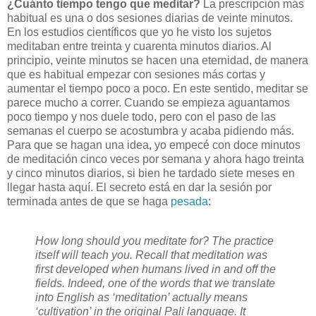
¿Cuánto tiempo tengo que meditar?
La prescripción más
habitual es una o dos sesiones diarias de veinte minutos.
En los estudios científicos que yo he visto los sujetos
meditaban entre treinta y cuarenta minutos diarios. Al
principio, veinte minutos se hacen una eternidad, de manera
que es habitual empezar con sesiones más cortas y
aumentar el tiempo poco a poco. En este sentido, meditar se
parece mucho a correr. Cuando se empieza aguantamos
poco tiempo y nos duele todo, pero con el paso de las
semanas el cuerpo se acostumbra y acaba pidiendo más.
Para que se hagan una idea, yo empecé con doce minutos
de meditación cinco veces por semana y ahora hago treinta
y cinco minutos diarios, si bien he tardado siete meses en
llegar hasta aquí. El secreto está en dar la sesión por
terminada antes de que se haga
pesada
:
How long should you meditate for? The practice
itself will teach you. Recall that meditation was
first developed when humans lived in and off the
fields. Indeed, one of the words that we translate
into English as ‘meditation’ actually means
‘cultivation’ in the original Pali language. It