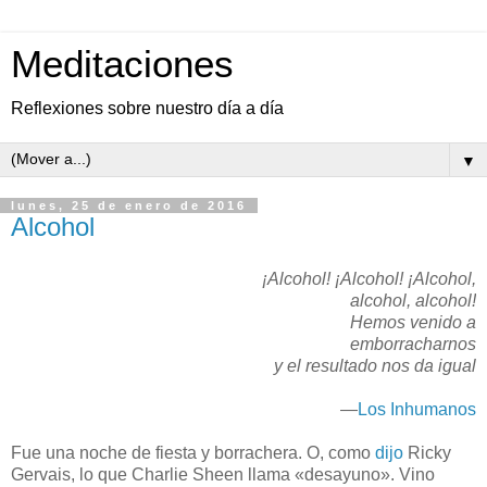
Meditaciones
Reflexiones sobre nuestro día a día
▼
lunes, 25 de enero de 2016
Alcohol
¡Alcohol! ¡Alcohol! ¡Alcohol,
alcohol, alcohol!
Hemos venido a
emborracharnos
y el resultado nos da igual
—
Los Inhumanos
F
ue una noche de fiesta y borrachera. O, como
dijo
Ricky
Gervais, lo que Charlie Sheen llama «desayuno». Vino