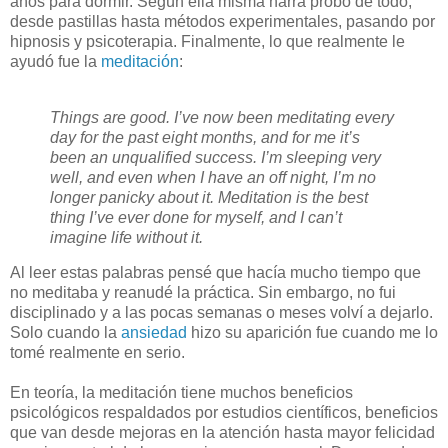
años para dormir. Según ella misma narra probó de todo,
desde pastillas hasta métodos experimentales, pasando por
hipnosis y psicoterapia. Finalmente, lo que realmente le
ayudó fue la
meditación
:
Things are good. I’ve now been meditating every
day for the past eight months, and for me it’s
been an unqualified success. I’m sleeping very
well, and even when I have an off night, I’m no
longer panicky about it. Meditation is the best
thing I’ve ever done for myself, and I can’t
imagine life without it.
Al leer estas palabras pensé que hacía mucho tiempo que
no meditaba y reanudé la práctica. Sin embargo, no fui
disciplinado y a las pocas semanas o meses volví a dejarlo.
Solo cuando la
ansiedad
hizo su aparición fue cuando me lo
tomé realmente en serio.
E
n teoría, la meditación tiene muchos beneficios
psicológicos respaldados por estudios científicos, beneficios
que van desde mejoras en la atención hasta mayor felicidad