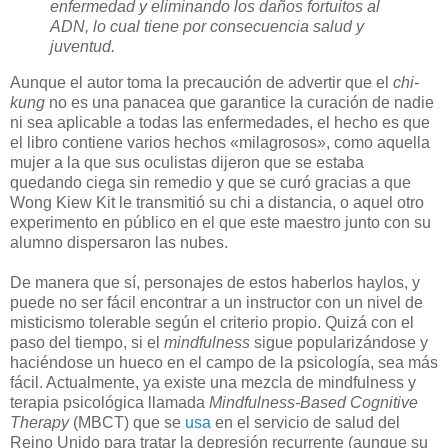
enfermedad y eliminando los daños fortuitos al
ADN, lo cual tiene por consecuencia salud y
juventud.
Aunque el autor toma la precaución de advertir que el
chi-
kung
no es una panacea que garantice la curación de nadie
ni sea aplicable a todas las enfermedades, el hecho es que
el libro contiene varios hechos «milagrosos», como aquella
mujer a la que sus oculistas dijeron que se estaba
quedando ciega sin remedio y que se curó gracias a que
Wong Kiew Kit le transmitió su chi a distancia, o aquel otro
experimento en público en el que este maestro junto con su
alumno dispersaron las nubes.
De manera que sí, personajes de estos haberlos haylos, y
puede no ser fácil encontrar a un instructor con un nivel de
misticismo tolerable según el criterio propio. Quizá con el
paso del tiempo, si el
mindfulness
sigue popularizándose y
haciéndose un hueco en el campo de la psicología, sea más
fácil. Actualmente, ya existe una mezcla de mindfulness y
terapia psicológica llamada
Mindfulness-Based Cognitive
Therapy
(MBCT) que se
usa
en el servicio de salud del
Reino Unido para tratar la depresión recurrente (aunque su