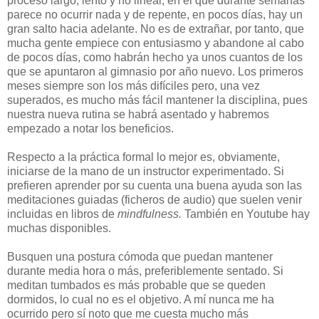
proceso largo, lento y no lineal, en el que durante semanas
parece no ocurrir nada y de repente, en pocos días, hay un
gran salto hacia adelante. No es de extrañar, por tanto, que
mucha gente empiece con entusiasmo y abandone al cabo
de pocos días, como habrán hecho ya unos cuantos de los
que se apuntaron al gimnasio por año nuevo. Los primeros
meses siempre son los más difíciles pero, una vez
superados, es mucho más fácil mantener la disciplina, pues
nuestra nueva rutina se habrá asentado y habremos
empezado a notar los beneficios.
R
especto a la práctica formal lo mejor es, obviamente,
iniciarse de la mano de un instructor experimentado. Si
prefieren aprender por su cuenta una buena ayuda son las
meditaciones guiadas (ficheros de audio) que suelen venir
incluidas en libros de
mindfulness.
También en Youtube hay
muchas disponibles.
Busquen una postura cómoda que puedan mantener
durante media hora o más, preferiblemente sentado. Si
meditan tumbados es más probable que se queden
dormidos, lo cual no es el objetivo. A mí nunca me ha
ocurrido pero sí noto que me cuesta mucho más