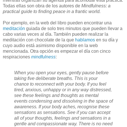
mientras organizan su agenda para acomodar esta práctica.
Todas ellas son obra de los autores de
Mindfulness: a
practical guide to finding peace in a frantic world.
Por ejemplo, en la web del libro pueden encontrar una
meditación
guiada de solo tres minutos que pueden llevar a
cabo varias veces al día. También pueden realizar la
meditación con chocolate de la que
hablamos
en su día y
cuyo audio está asimismo disponible en la web
mencionada. Otra opción es empezar el día con cinco
respiraciones
mindfulness
:
When you open your eyes, gently pause before
taking five deliberate breaths. This is your
chance to reconnect with your body. If you feel
tired, anxious, unhappy or in any way distressed,
see these feelings and thoughts as mental
events condensing and dissolving in the space of
awareness. If your body aches, recognise these
sensations as sensations. See if you can accept
all of your thoughts, feelings and sensations in a
gentle and compassionate way. There is no need