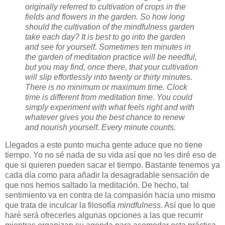
originally referred to cultivation of crops in the
fields and flowers in the garden. So how long
should the cultivation of the mindfulness garden
take each day? It is best to go into the garden
and see for yourself. Sometimes ten minutes in
the garden of meditation practice will be needful,
but you may find, once there, that your cultivation
will slip effortlessly into twenty or thirty minutes.
There is no minimum or maximum time. Clock
time is different from meditation time. You could
simply experiment with what feels right and with
whatever gives you the best chance to renew
and nourish yourself. Every minute counts.
Llegados a este punto mucha gente aduce que no tiene
tiempo. Yo no sé nada de su vida así que no les diré eso de
que si quieren pueden sacar el tiempo. Bastante tenemos ya
cada día como para añadir la desagradable sensación de
que nos hemos saltado la meditación. De hecho, tal
sentimiento va en contra de la compasión hacia uno mismo
que trata de inculcar la filosofía
mindfulness
. Así que lo que
haré será ofrecerles algunas opciones a las que recurrir