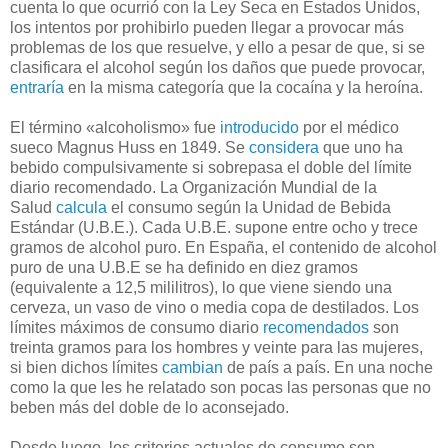
cuenta lo que ocurrió con la Ley Seca en Estados Unidos,
los intentos por prohibirlo pueden llegar a provocar más
problemas de los que resuelve, y ello a pesar de que, si se
clasificara el alcohol según los daños que puede provocar,
entraría
en la misma categoría que la cocaína y la heroína.
E
l término «alcoholismo» fue
introducido
por el médico
sueco Magnus Huss en 1849. Se
considera
que uno ha
bebido compulsivamente si sobrepasa el doble del límite
diario recomendado. La Organización Mundial de la
Salud
calcula
el consumo según la Unidad de Bebida
Estándar (U.B.E.). Cada U.B.E. supone entre ocho y trece
gramos de alcohol puro. En España, el contenido de alcohol
puro de una U.B.E se ha definido en diez gramos
(equivalente a 12,5 mililitros), lo que viene siendo una
cerveza, un vaso de vino o media copa de destilados. Los
límites máximos de consumo diario
recomendados
son
treinta gramos para los hombres y veinte para las mujeres,
si bien dichos límites
cambian
de país a país. En una noche
como la que les he relatado son pocas las personas que no
beben más del doble de lo aconsejado.
Desde luego, los criterios actuales de consumo son