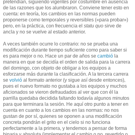
pretendían, siguiendo vigentes por costumbre en ausencia
de las razones que los alumbraron. Conviene tener esto en
cuenta: en teoría, los cambios en las normas pueden
proponerse como temporales y reversibles («para probar»)
pero, en la práctica, con frecuencia el
statu quo
sirve de
ancla y no se vuelve al estado anterior.
A veces también ocurre lo contrario: no se prueba una
modificación durante tiempo suficiente como para saber si
es para mejor o no. Hace un par de años se
cambió
la
manera en que se decidía el orden de salida para la carrera
del domingo, con objeto de obligar a los equipos a
esforzarse más durante la clasificación. A la tercera carrera
se
volvió
al formato anterior (y sigue así desde entonces),
pues el nuevo formato no gustaba a los equipos y muchos
aficionados se vieron defraudados al ver que con él la
parrilla quedaba decidida faltando todavía algunos minutos
para que terminara la sesión. He aquí otro punto a tener en
cuenta en cuanto a los cambios en las normas: no nos
gustan de por sí, quienes se oponen a una modificación
concreta pondrán el grito en el cielo si no funciona
perfectamente a la primera, y tendemos a pensar de forma
binaria y absoluta (implementar el cambio o no, revertirlo o