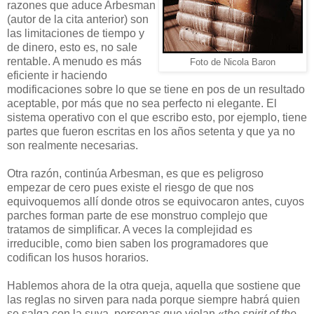
razones que aduce Arbesman
(autor de la cita anterior) son
las limitaciones de tiempo y
de dinero, esto es, no sale
rentable. A menudo es más
Foto de Nicola Baron
eficiente ir haciendo
modificaciones sobre lo que se tiene en pos de un resultado
aceptable, por más que no sea perfecto ni elegante. El
sistema operativo con el que escribo esto, por ejemplo, tiene
partes que fueron escritas en los años setenta y que ya no
son realmente necesarias.
Otra razón, continúa Arbesman, es que es peligroso
empezar de cero pues existe el riesgo de que nos
equivoquemos allí donde otros se equivocaron antes, cuyos
parches forman parte de ese monstruo complejo que
tratamos de simplificar. A veces la complejidad es
irreducible, como bien saben los programadores que
codifican los husos horarios.
H
ablemos ahora de la otra queja, aquella que sostiene que
las reglas no sirven para nada porque siempre habrá quien
se salga con la suya, personas que violan «t
he spirit of the