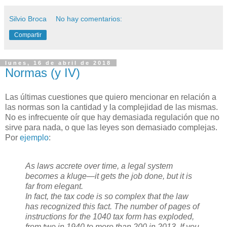
Silvio Broca
No hay comentarios:
Compartir
lunes, 16 de abril de 2018
Normas (y IV)
L
as últimas cuestiones que quiero mencionar en relación a
las normas son la cantidad y la complejidad de las mismas.
No es infrecuente oír que hay demasiada regulación que no
sirve para nada, o que las leyes son demasiado complejas.
Por
ejemplo
:
As laws accrete over time, a legal system
becomes a kluge—it gets the job done, but it is
far from elegant.
In fact, the tax code is so complex that the law
has recognized this fact. The number of pages of
instructions for the 1040 tax form has exploded,
from two in 1940 to more than 200 in 2013. If you