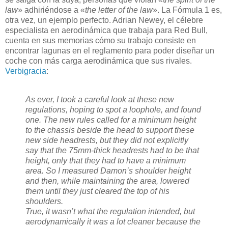
law
» adhiriéndose a «
the letter of the law
». La Fórmula 1 es,
otra vez, un ejemplo perfecto. Adrian Newey, el célebre
especialista en aerodinámica que trabaja para Red Bull,
cuenta en sus memorias cómo su trabajo consiste en
encontrar lagunas en el reglamento para poder diseñar un
coche con más carga aerodinámica que sus rivales.
Verbigracia
:
As ever, I took a careful look at these new
regulations, hoping to spot a loophole, and found
one. The new rules called for a minimum height
to the chassis beside the head to support these
new side headrests, but they did not explicitly
say that the 75mm-thick headrests had to be that
height, only that they had to have a minimum
area. So I measured Damon’s shoulder height
and then, while maintaining the area, lowered
them until they just cleared the top of his
shoulders.
True, it wasn’t what the regulation intended, but
aerodynamically it was a lot cleaner because the