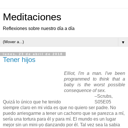
Meditaciones
Reflexiones sobre nuestro día a día
▼
lunes, 23 de abril de 2018
Tener hijos
Elliot, I'm a man. I've been
programmed to think that a
baby is the worst possible
consequence of sex.
–Scrubs,
Q
uizá lo único que he tenido
S05E05
siempre claro en mi vida es que no quiero ser padre. No
puedo arriesgarme a tener un cachorro que se parezca a mí,
sería una tortura para él y para mí. El mundo es un lugar
mejor sin un mini-yo danzando por él. Tal vez sea la sabia