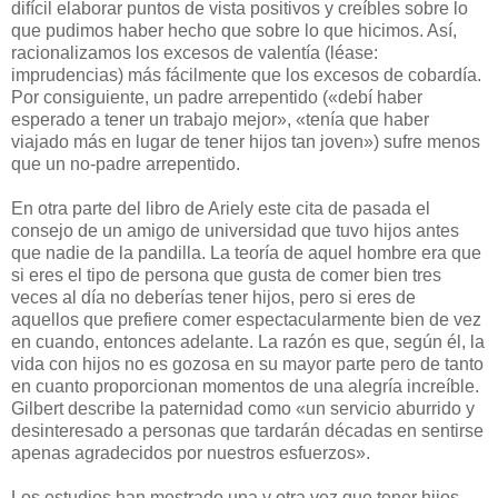
difícil elaborar puntos de vista positivos y creíbles sobre lo
que pudimos haber hecho que sobre lo que hicimos. Así,
racionalizamos los excesos de valentía (léase:
imprudencias) más fácilmente que los excesos de cobardía.
Por consiguiente, un padre arrepentido («debí haber
esperado a tener un trabajo mejor», «tenía que haber
viajado más en lugar de tener hijos tan joven») sufre menos
que un no-padre arrepentido.
En otra parte del libro de Ariely este cita de pasada el
consejo de un amigo de universidad que tuvo hijos antes
que nadie de la pandilla. La teoría de aquel hombre era que
si eres el tipo de persona que gusta de comer bien tres
veces al día no deberías tener hijos, pero si eres de
aquellos que prefiere comer espectacularmente bien de vez
en cuando, entonces adelante. La razón es que, según él, la
vida con hijos no es gozosa en su mayor parte pero de tanto
en cuanto proporcionan momentos de una alegría increíble.
Gilbert describe la paternidad como «un servicio aburrido y
desinteresado a personas que tardarán décadas en sentirse
apenas agradecidos por nuestros esfuerzos».
L
os estudios han mostrado una y otra vez que tener hijos