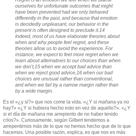
ourselves for unfortunate outcomes that might
have been prevented had we only behaved
differently in the past, and because that emotion
is decidedly unpleasant, our behavior in the
present is often designed to preclude it.14
Indeed, most of us have elaborate theories about
when and why people feel regret, and these
theories allow us to avoid the experience. For
instance, we expect to feel more regret when we
learn about alternatives to our choices than when
we don’t,15 when we accept bad advice than
when we reject good advice,16 when our bad
choices are unusual rather than conventional,
and when we fail by a narrow margin rather than
by a wide margin.
Es el «¿y si?» que nos come la vida. «¿Y si mañana ya no
hay?» «¿Y si hubiera hecho esto en vez de aquello?». «¿Y
si el día de mañana me arrepiento de no haber tenido
críos?». Curiosamente, según Gilbert tendemos a
arrepentirnos más de lo que no hemos hecho que de lo que
hacemos. Una posible razón, explica, es que nos es más