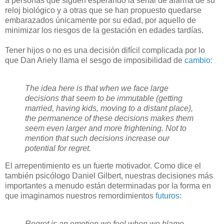
a personas que siguen esperando la señal de alarma de su
reloj biológico y a otras que se han propuesto quedarse
embarazados únicamente por su edad, por aquello de
minimizar los riesgos de la gestación en edades tardías.
T
ener hijos o no es una decisión difícil complicada por lo
que Dan Ariely llama el sesgo de imposibilidad de
cambio
:
The idea here is that when we face large
decisions that seem to be immutable (getting
married, having kids, moving to a distant place),
the permanence of these decisions makes them
seem even larger and more frightening. Not to
mention that such decisions increase our
potential for regret.
El arrepentimiento es un fuerte motivador. Como dice el
también psicólogo Daniel Gilbert, nuestras decisiones más
importantes a menudo están determinadas por la forma en
que imaginamos nuestros remordimientos
futuros
:
Regret is an emotion we feel when we blame