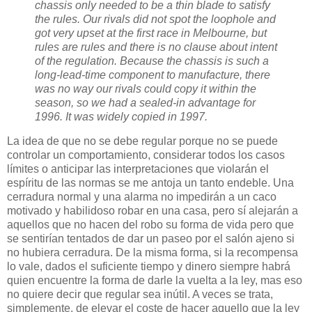
chassis only needed to be a thin blade to satisfy
the rules. Our rivals did not spot the loophole and
got very upset at the first race in Melbourne, but
rules are rules and there is no clause about intent
of the regulation. Because the chassis is such a
long-lead-time component to manufacture, there
was no way our rivals could copy it within the
season, so we had a sealed-in advantage for
1996. It was widely copied in 1997.
La idea de que no se debe regular porque no se puede
controlar un comportamiento, considerar todos los casos
límites o anticipar las interpretaciones que violarán el
espíritu de las normas se me antoja un tanto endeble. Una
cerradura normal y una alarma no impedirán a un caco
motivado y habilidoso robar en una casa, pero sí alejarán a
aquellos que no hacen del robo su forma de vida pero que
se sentirían tentados de dar un paseo por el salón ajeno si
no hubiera cerradura. De la misma forma, si la recompensa
lo vale, dados el suficiente tiempo y dinero siempre habrá
quien encuentre la forma de darle la vuelta a la ley, mas eso
no quiere decir que regular sea inútil. A veces se trata,
simplemente, de elevar el coste de hacer aquello que la ley