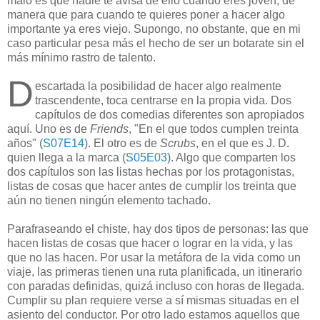
malo es que nadie te avisa de ello cuando eres joven, de
manera que para cuando te quieres poner a hacer algo
importante ya eres viejo. Supongo, no obstante, que en mi
caso particular pesa más el hecho de ser un botarate sin el
más mínimo rastro de talento.
D
escartada la posibilidad de hacer algo realmente
trascendente, toca centrarse en la propia vida. Dos
capítulos de dos comedias diferentes son apropiados
aquí. Uno es de
Friends
, "En el que todos cumplen treinta
años" (
S07E14
). El otro es de
Scrubs
, en el que es J. D.
quien llega a la marca (
S05E03
). Algo que comparten los
dos capítulos son las listas hechas por los protagonistas,
listas de cosas que hacer antes de cumplir los treinta que
aún no tienen ningún elemento tachado.
Parafraseando el chiste, hay dos tipos de personas: las que
hacen listas de cosas que hacer o lograr en la vida, y las
que no las hacen. Por usar la metáfora de la vida como un
viaje, las primeras tienen una ruta planificada, un itinerario
con paradas definidas, quizá incluso con horas de llegada.
Cumplir su plan requiere verse a sí mismas situadas en el
asiento del conductor. Por otro lado estamos aquellos que