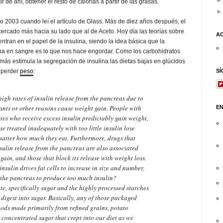
tir de ahí, obtener el resto de calorías a partir de las grasas.
 o 2003 cuando leí el artículo de Glass. Más de diez años después, el
ercado más hacia su lado que al de Aceto. Hoy día las teorías sobre
A
ntran en el papel de la insulina, siendo la idea básica que la
a en sangre es lo que nos hace engordar. Como los carbohidratos
más estimula la segregación de insulina las dietas bajas en glúcidos
S
 perder
peso
:
igh rates of insulin release from the pancreas due to
ants or other reasons cause weight gain. People with
E
tes who receive excess insulin predictably gain weight,
e treated inadequately with too little insulin lose
matter how much they eat. Furthermore, drugs that
sulin release from the pancreas are also associated
gain, and those that block its release with weight loss.
insulin drives fat cells to increase in size and number,
 the pancreas to produce too much insulin?
e, specifically sugar and the highly processed starches
 digest into sugar. Basically, any of those packaged
oods made primarily from refined grains, potato
 concentrated sugar that crept into our diet as we