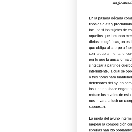
single-minde
En la pasada década come
tipos de dieta y proclamab
Incluso si los sujetos de
aquellos que tomaban men
dietas cetogénicas, un esti
que obliga al cuerpo a fab
con la que alimentar el ce
por lo que la única forma 
sintetizar a partir de cue
intermitente, la cual se o
o tres horas para mantener
defensores del ayuno come
insulina nos hace engordar.
reduce los niveles de esta
nos llevaría a lucir un cuer
supuesto).
La moda del ayuno intermi
mejorar la composición cor
librerías han ido poblándo