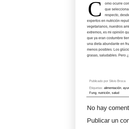
C
omo ocurre con 
que seleccionar
respecto, desde
expertos en nutrición repu
vegetarianos, nuestros am
extremos, es mi opinión qu
que ya eran costumbre tiem
una dieta abundante en fru
menos posibles. Los glúci
grasas, saludables. Pero 
Publicado por
Silvio Broca
Etiquetas:
alimentación
,
ayu
Fung
,
nutrición
,
salud
No hay coment
Publicar un co