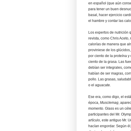
en español (que aún conse
para tener un buen desnud
basal, hacer ejercicio car
el hambre y contar las calo
Los expertos de nutrición 
revista, como Chris Aceto,
calorías de manera que alr
proviniese de los glúcidos, 
por ciento de la proteína y
ciento de la grasa. Las fu
debían ser integrales, com
habían de ser magras, co
pollo. Las grasas, saludabl
o el aguacate.
Ese era, como digo, el está
época,
Musclemag
, aparec
momento. Glass es un céleb
participantes del Mr. Olym
artículo, este antiguo Mr.
hacían engordar. Según él,