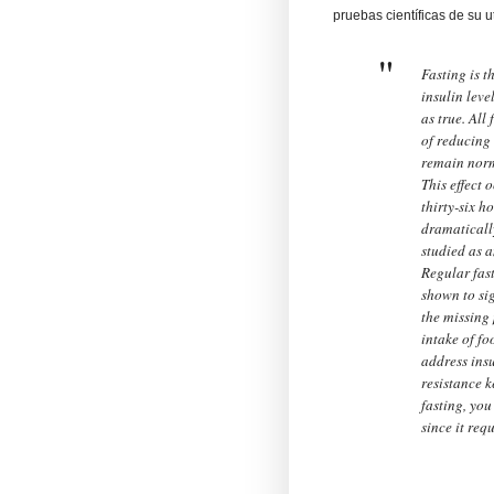
pruebas científicas de su 
Fasting is t
insulin leve
as true. All
of reducing 
remain norm
This effect 
thirty-six h
dramatically
studied as a
Regular fast
shown to sig
the missing 
intake of fo
address insu
resistance k
fasting, you
since it req