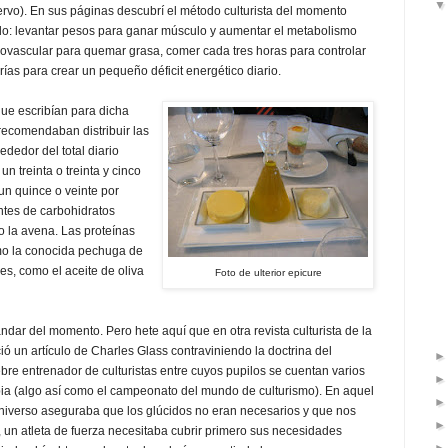
rvo). En sus páginas descubrí el método culturista del momento
o: levantar pesos para ganar músculo y aumentar el metabolismo
diovascular para quemar grasa, comer cada tres horas para controlar
rías para crear un pequeño déficit energético diario.
que escribían para dicha
 recomendaban distribuir las
ededor del total diario
un treinta o treinta y cinco
 un quince o veinte por
entes de carbohidratos
o la avena. Las proteínas
mo la conocida pechuga de
es, como el aceite de oliva
Foto de ulterior epicure
ndar del momento. Pero hete aquí que en otra revista culturista de la
ió un artículo de Charles Glass contraviniendo la doctrina del
re entrenador de culturistas entre cuyos pupilos se cuentan varios
pia (algo así como el campeonato del mundo de culturismo). En aquel
 Universo aseguraba que los glúcidos no eran necesarios y que nos
 un atleta de fuerza necesitaba cubrir primero sus necesidades