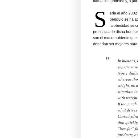
diarias de proteína y, a par
S
ería el año 2002
péndulo se ha ac
la obesidad se ce
presencia de dicha hormon
son el macronutriente que 
deberían ser mejores para
In humans, h
genetic vari
type 1 diabe
whereas thos
weight, no 
stimulate in
with weight 
If too much 
what drives
Carbohydrat
that quickly
“low-fat” f
products, or