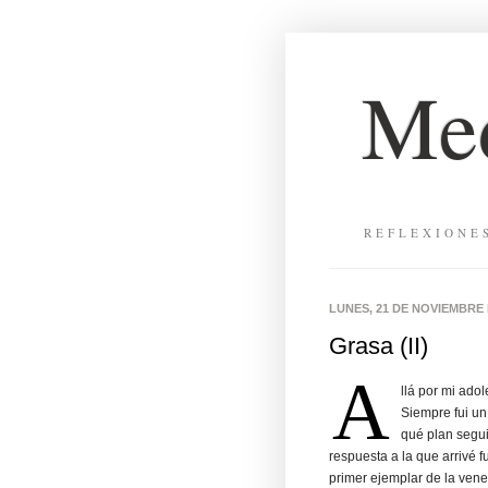
Med
REFLEXIONE
LUNES, 21 DE NOVIEMBRE 
Grasa (II)
A
llá por mi ado
Siempre fui un
qué plan segu
respuesta a la que arrivé f
primer ejemplar de la ven