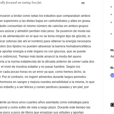
dly focused on eating less fat.
nzaron a brotar como setas los estudios que comparaban ambos
an superiores a las dietas bajas en carbohidratos y altas en grasa.
 estudio consumían el mismo número de calorías en ambos grupos
os azúcar y almidón perdían más peso. Se pusieron de moda las
lo de alimentación en el que no se toma ningún tipo de glúcido, lo
ricar cetonas (de ahí el nombre) para obtener la energía necesaria
rebro (los lípidos no pueden atravesar la barrera hematoencefálica
NU
de aportar energía a este órgano es con glucosa, que se puede
rpos cetónicos). Tiempo más tarde arrancó la moda del ayuno
An
ponía a la norma establecida de la década anterior de comer cada dos
 el nivel de insulina estable y no pasar hambre. Según los
B
r cada pocas horas es un error ya que, como hemos dicho, la
 Por el contrario, no ingerir alimentos durante largos periodos
 hormona en sangre y mejora nuestra sensibilidad a la misma, lo que
po esbelto y a ser felices y comer perdices (asadas y sin piel, por
tente ya lleva unos cuantos años asentada como estrategia para
poral y como estilo de vida a largo plazo. Durante este tiempo las
se poco a poco de libros que ensalzan sus virtudes y aportan