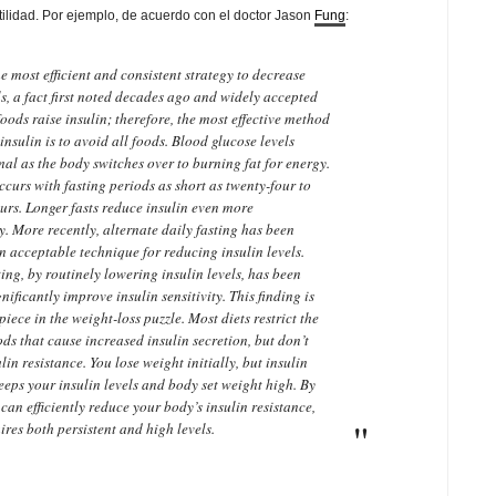
utilidad. Por ejemplo, de acuerdo con el doctor Jason
Fung
:
he most efficient and consistent strategy to decrease
ls, a fact first noted decades ago and widely accepted
 foods raise insulin; therefore, the most effective method
insulin is to avoid all foods. Blood glucose levels
al as the body switches over to burning fat for energy.
occurs with fasting periods as short as twenty-four to
ours. Longer fasts reduce insulin even more
. More recently, alternate daily fasting has been
n acceptable technique for reducing insulin levels.
ing, by routinely lowering insulin levels, has been
nificantly improve insulin sensitivity. This finding is
piece in the weight-loss puzzle. Most diets restrict the
ods that cause increased insulin secretion, but don’t
lin resistance. You lose weight initially, but insulin
eeps your insulin levels and body set weight high. By
 can efficiently reduce your body’s insulin resistance,
uires both persistent and high levels.