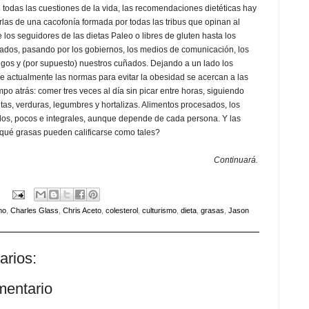
todas las cuestiones de la vida, las recomendaciones dietéticas hay
las de una cacofonía formada por todas las tribus que opinan al
 los seguidores de las dietas Paleo o libres de gluten hasta los
tados, pasando por los gobiernos, los medios de comunicación, los
igos y (por supuesto) nuestros cuñados. Dejando a un lado los
e actualmente las normas para evitar la obesidad se acercan a las
po atrás: comer tres veces al día sin picar entre horas, siguiendo
tas, verduras, legumbres y hortalizas. Alimentos procesados, los
dos, pocos e integrales, aunque depende de cada persona. Y las
¿qué grasas pueden calificarse como tales?
Continuará.
no
,
Charles Glass
,
Chris Aceto
,
colesterol
,
culturismo
,
dieta
,
grasas
,
Jason
arios:
mentario