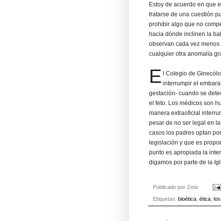
Estoy de acuerdo en que e
tratarse de una cuestión p
prohibir algo que no compe
hacia dónde inclinen la b
observan cada vez menos c
cualquier otra anomalía g
E
l Colegio de Ginecólo
interrumpir el embar
gestación- cuando se dete
el feto. Los médicos son 
manera extraoficial interr
pesar de no ser legal en 
casos los padres optan por
legislación y que es prop
punto es apropiada la inte
digamos por parte de la Igl
Publicado por
Zeta
Etiquetas:
bioética
,
ética
,
lo