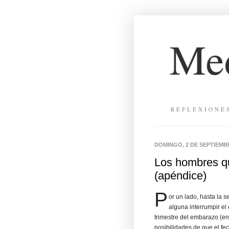
Med
REFLEXIONE
DOMINGO, 2 DE SEPTIEMBR
Los hombres q
(apéndice)
P
or un lado, hasta la 
alguna interrumpir el
trimestre del embarazo (en
posibilidades de que el f