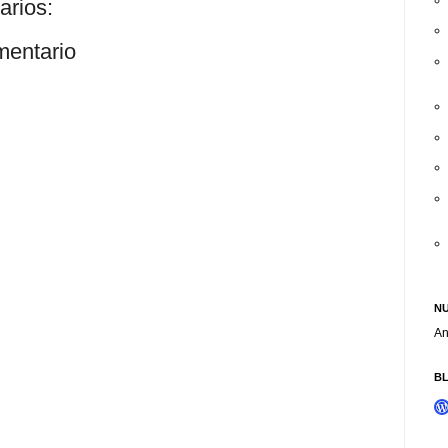
arios:
mentario
NU
An
B