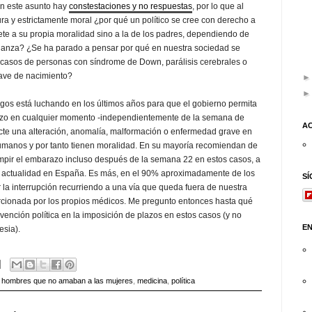
n este asunto hay
constestaciones y no respuestas
, por lo que al
ura y estrictamente moral ¿por qué un político se cree con derecho a
te a su propia moralidad sino a la de los padres, dependiendo de
alanza? ¿Se ha parado a pensar por qué en nuestra sociedad se
asos de personas con síndrome de Down, parálisis cerebrales o
rave de nacimiento?
gos está luchando en los últimos años para que el gobierno permita
azo en cualquier momento -independientemente de la semana de
A
cte una alteración, anomalía, malformación o enfermedad grave en
humanos y por tanto tienen moralidad. En su mayoría recomiendan de
umpir el embarazo incluso después de la semana 22 en estos casos, a
la actualidad en España. Es más, en el 90% aproximadamente de los
S
 la interrupción recurriendo a una vía que queda fuera de nuestra
orcionada por los propios médicos. Me pregunto entonces hasta qué
rvención política en la imposición de plazos en estos casos (y no
E
esia).
s hombres que no amaban a las mujeres
,
medicina
,
política