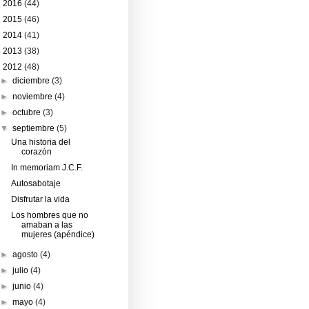
►
2016
(44)
►
2015
(46)
►
2014
(41)
►
2013
(38)
▼
2012
(48)
►
diciembre
(3)
►
noviembre
(4)
►
octubre
(3)
▼
septiembre
(5)
Una historia del
corazón
In memoriam J.C.F.
Autosabotaje
Disfrutar la vida
Los hombres que no
amaban a las
mujeres (apéndice)
►
agosto
(4)
►
julio
(4)
►
junio
(4)
►
mayo
(4)