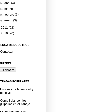
►
abril
(4)
►
marzo
(4)
►
febrero
(6)
►
enero
(3)
►
2011
(52)
►
2010
(20)
CERCA DE NOSOTROS
Contactar
ÍGUENOS
Flipboard
NTRADAS POPULARES
Historias de la amistad y
del olvido
Cómo lidiar con los
gilipollas en el trabajo
El contrato de Ulises