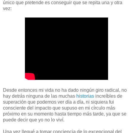
único que pretende es conseguir que se repita una y otra
vez:
Desde entonces mi vida no ha dado ningún giro radical, no
hay detrás ninguna de las muchas
historias
increíbles de
superación que podemos ver día a día, ni siquiera fui
consciente del impacto que supuso en mi círculo más
próximo en su momento hasta tiempo más tarde, ya que se
puede decir que yo no lo viví.
Una vez llegué a tomar conciencia de lo excepcional del