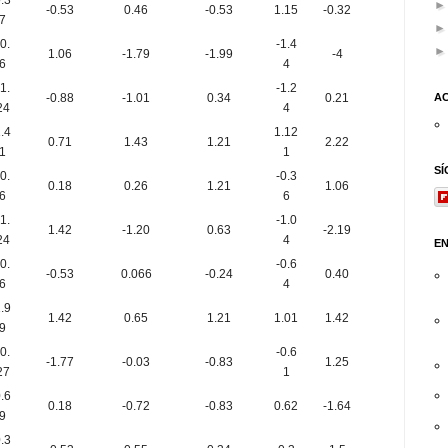
.3
-0.53
0.46
-0.53
1.15
-0.32
7
-0.
-1.4
1.06
-1.79
-1.99
-4
6
4
-1.
-1.2
A
-0.88
-1.01
0.34
0.21
24
4
.4
1.12
0.71
1.43
1.21
2.22
1
1
S
-0.
-0.3
0.18
0.26
1.21
1.06
6
6
-1.
-1.0
1.42
-1.20
0.63
-2.19
24
4
E
-0.
-0.6
-0.53
0.066
-0.24
0.40
6
4
.9
1.42
0.65
1.21
1.01
1.42
9
-0.
-0.6
-1.77
-0.03
-0.83
1.25
27
1
.6
0.18
-0.72
-0.83
0.62
-1.64
9
.3