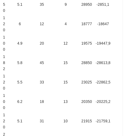
5
5.1
35
9
28950
-2851,1
0
1
2
6
12
4
18777
-18647
0
1
0
4.9
20
12
19575
-19447,9
0
1
8
5.8
45
15
28850
-28613,8
2
1
2
5.5
33
15
23025
-22862,5
0
1
0
6.2
18
13
20350
-20225,2
0
1
2
5.1
31
10
21915
-21759,1
0
2