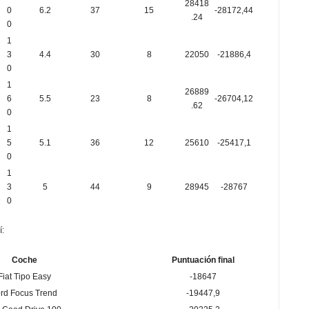
28418
0
6.2
37
15
-28172,44
.24
0
1
3
4.4
30
8
22050
-21886,4
0
1
26889
6
5.5
23
8
-26704,12
.62
0
1
5
5.1
36
12
25610
-25417,1
0
1
3
5
44
9
28945
-28767
0
í:
Coche
Puntuación final
Fiat Tipo Easy
-18647
rd Focus Trend
-19447,9