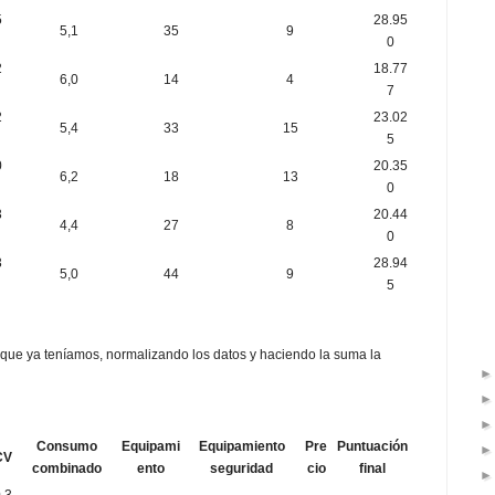
5
28.95
5,1
35
9
0
2
18.77
6,0
14
4
7
2
23.02
5,4
33
15
5
0
20.35
6,2
18
13
0
3
20.44
4,4
27
8
0
3
28.94
5,0
44
9
5
que ya teníamos, normalizando los datos y haciendo la suma la
Consumo
Equipami
Equipamiento
Pre
Puntuación
CV
combinado
ento
seguridad
cio
final