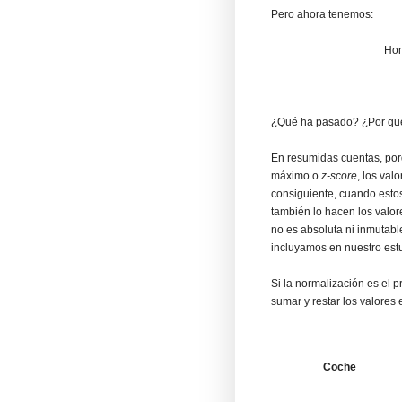
Pero ahora tenemos:
Hon
¿Qué ha pasado? ¿Por qué 
En resumidas cuentas, por
máximo o
z-score
, los val
consiguiente, cuando esto
también lo hacen los valore
no es absoluta ni inmutabl
incluyamos en nuestro estu
Si la normalización es el 
sumar y restar los valores
Coche