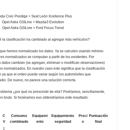
da Civic Prestige > Seat León Xcellence Plus
Opel Astra GSILine > Mazda3 Evolution
Opel Astra GSILine > Ford Focus Trend
la clasificación ha cambiado al agregar más vehículos?
que hemos normalizado los datos. Ya se calculen usando mínimo-
ores normalizados se computan a partir de los existentes. Por
s datos cambian (se agregan, eliminan o modifican observaciones)
s normalizados. En nuestro caso esto significa que la clasificación
e ya que el orden puede variar según los automóviles que
dio. De nuevo, no parece una solución correcta.
problema ¿por qué no prescindir de ella? Podríamos, sencillamente,
 en bruto. Si hiciéramos eso obtendríamos este resultado:
C
Consumo
Equipami
Equipamiento
Preci
Puntuación
V
combinado
ento
seguridad
o
final
1