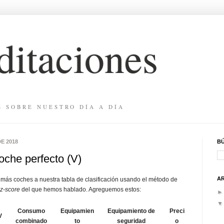
itaciones
S SOBRE NUESTRO DÍA A DÍA
E 2018
B
oche perfecto (V)
A
más coches a nuestra tabla de clasificación usando el método de
z-score
del que hemos hablado. Agreguemos estos:
Consumo
Equipamien
Equipamiento de
Preci
V
combinado
to
seguridad
o