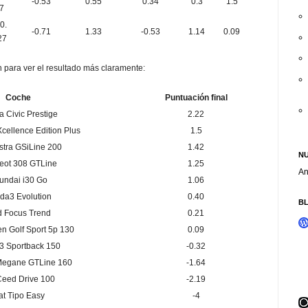
-0.53
0.55
0.34
0.3
1.5
7
-0.
-0.71
1.33
-0.53
1.14
0.09
27
para ver el resultado más claramente:
Coche
Puntuación final
 Civic Prestige
2.22
cellence Edition Plus
1.5
stra GSiLine 200
1.42
NU
eot 308 GTLine
1.25
An
undai i30 Go
1.06
da3 Evolution
0.40
B
d Focus Trend
0.21
n Golf Sport 5p 130
0.09
3 Sportback 150
-0.32
Megane GTLine 160
-1.64
Ceed Drive 100
-2.19
at Tipo Easy
-4