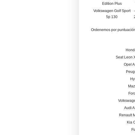
Edition Plus
Volkswagen Golf Sport
5p 130
Ordenemos por puntuación 
Honda
Seat Leon X
Opel A
Peug
Hy
Maz
For
Volkswage
Audi A
Renault 
Kia 
Fi