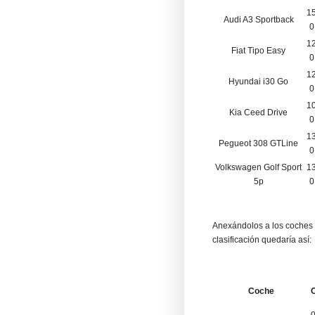
1
Audi A3 Sportback
0
1
Fiat Tipo Easy
0
1
Hyundai i30 Go
0
1
Kia Ceed Drive
0
1
Pegueot 308 GTLine
0
Volkswagen Golf Sport
1
5p
0
Anexándolos a los coches 
clasificación quedaría así:
Coche