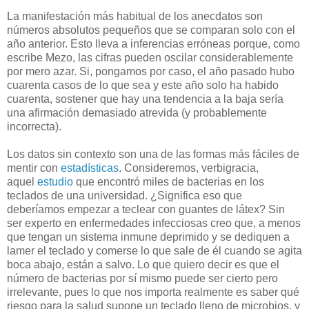
La manifestación más habitual de los anecdatos son
números absolutos pequeños que se comparan solo con el
año anterior. Esto lleva a inferencias erróneas porque, como
escribe Mezo, las cifras pueden oscilar considerablemente
por mero azar. Si, pongamos por caso, el año pasado hubo
cuarenta casos de lo que sea y este año solo ha habido
cuarenta, sostener que hay una tendencia a la baja sería
una afirmación demasiado atrevida (y probablemente
incorrecta).
Los datos sin contexto son una de las formas más fáciles de
mentir con
estadísticas
. Consideremos, verbigracia,
aquel
estudio
que encontró miles de bacterias en los
teclados de una universidad. ¿Significa eso que
deberíamos empezar a teclear con guantes de látex? Sin
ser experto en enfermedades infecciosas creo que, a menos
que tengan un sistema inmune deprimido y se dediquen a
lamer el teclado y comerse lo que sale de él cuando se agita
boca abajo, están a salvo. Lo que quiero decir es que el
número de bacterias por sí mismo puede ser cierto pero
irrelevante, pues lo que nos importa realmente es saber qué
riesgo para la salud supone un teclado lleno de microbios, y